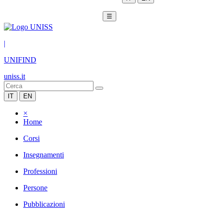
☰
|
UNIFIND
uniss.it
IT
EN
×
Home
Corsi
Insegnamenti
Professioni
Persone
Pubblicazioni