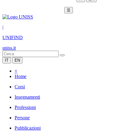
☰
|
UNIFIND
uniss.it
IT
EN
×
Home
Corsi
Insegnamenti
Professioni
Persone
Pubblicazioni