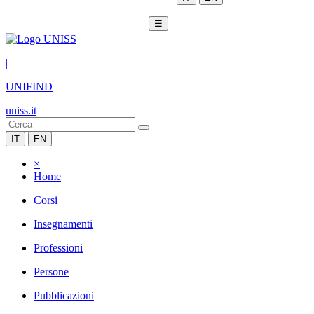
☰
|
UNIFIND
uniss.it
IT
EN
×
Home
Corsi
Insegnamenti
Professioni
Persone
Pubblicazioni