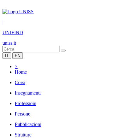
|
UNIFIND
uniss.it
IT
EN
×
Home
Corsi
Insegnamenti
Professioni
Persone
Pubblicazioni
Strutture