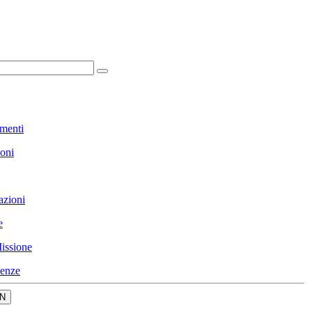
menti
ioni
azioni
e
issione
enze
N