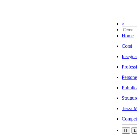
×
Home
Corsi
Insegna
Profess
Persone
Pubblic
Struttur
Terza M
Compet
IT
E