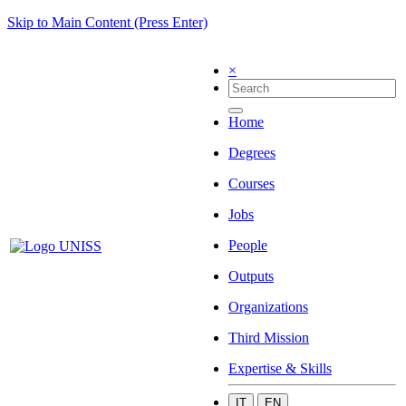
Skip to Main Content (Press Enter)
×
Home
Degrees
Courses
Jobs
People
Outputs
Organizations
Third Mission
Expertise & Skills
IT
EN