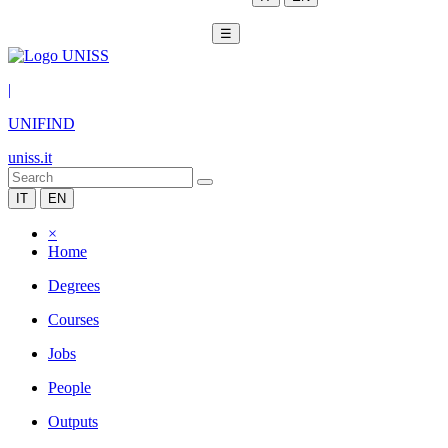
☰
|
UNIFIND
uniss.it
IT
EN
×
Home
Degrees
Courses
Jobs
People
Outputs