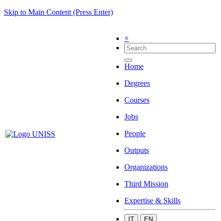
Skip to Main Content (Press Enter)
×
Home
Degrees
Courses
Jobs
People
Outputs
Organizations
Third Mission
Expertise & Skills
IT
EN