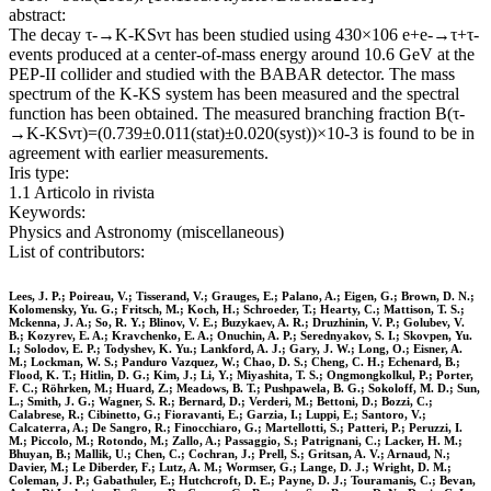
abstract:
The decay τ-→K-KSντ has been studied using 430×106 e+e-→τ+τ-
events produced at a center-of-mass energy around 10.6 GeV at the
PEP-II collider and studied with the BABAR detector. The mass
spectrum of the K-KS system has been measured and the spectral
function has been obtained. The measured branching fraction B(τ-
→K-KSντ)=(0.739±0.011(stat)±0.020(syst))×10-3 is found to be in
agreement with earlier measurements.
Iris type:
1.1 Articolo in rivista
Keywords:
Physics and Astronomy (miscellaneous)
List of contributors:
Lees, J. P.; Poireau, V.; Tisserand, V.; Grauges, E.; Palano, A.; Eigen, G.; Brown, D. N.;
Kolomensky, Yu. G.; Fritsch, M.; Koch, H.; Schroeder, T.; Hearty, C.; Mattison, T. S.;
Mckenna, J. A.; So, R. Y.; Blinov, V. E.; Buzykaev, A. R.; Druzhinin, V. P.; Golubev, V.
B.; Kozyrev, E. A.; Kravchenko, E. A.; Onuchin, A. P.; Serednyakov, S. I.; Skovpen, Yu.
I.; Solodov, E. P.; Todyshev, K. Yu.; Lankford, A. J.; Gary, J. W.; Long, O.; Eisner, A.
M.; Lockman, W. S.; Panduro Vazquez, W.; Chao, D. S.; Cheng, C. H.; Echenard, B.;
Flood, K. T.; Hitlin, D. G.; Kim, J.; Li, Y.; Miyashita, T. S.; Ongmongkolkul, P.; Porter,
F. C.; Röhrken, M.; Huard, Z.; Meadows, B. T.; Pushpawela, B. G.; Sokoloff, M. D.; Sun,
L.; Smith, J. G.; Wagner, S. R.; Bernard, D.; Verderi, M.; Bettoni, D.; Bozzi, C.;
Calabrese, R.; Cibinetto, G.; Fioravanti, E.; Garzia, I.; Luppi, E.; Santoro, V.;
Calcaterra, A.; De Sangro, R.; Finocchiaro, G.; Martellotti, S.; Patteri, P.; Peruzzi, I.
M.; Piccolo, M.; Rotondo, M.; Zallo, A.; Passaggio, S.; Patrignani, C.; Lacker, H. M.;
Bhuyan, B.; Mallik, U.; Chen, C.; Cochran, J.; Prell, S.; Gritsan, A. V.; Arnaud, N.;
Davier, M.; Le Diberder, F.; Lutz, A. M.; Wormser, G.; Lange, D. J.; Wright, D. M.;
Coleman, J. P.; Gabathuler, E.; Hutchcroft, D. E.; Payne, D. J.; Touramanis, C.; Bevan,