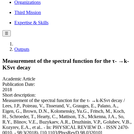
Organizations
Third Mission
Expertise & Skills
☰
Outputs
Measurement of the spectral function for the τ- →k-
KSντ decay
Academic Article
Publication Date:
2018
Short description:
Measurement of the spectral function for the τ- →k-KSντ decay /
Lees, J.P., Poireau, V., Tisserand, V., Grauges, E., Palano, A.,
Eigen, G., Brown, D.N., Kolomensky, Yu.G., Fritsch, M., Koch,
H., Schroeder, T., Hearty, C., Mattison, T.S., Mckenna, J.A., So,
R.Y., Blinov, V.E., Buzykaev, A.R., Druzhinin, V.P., Golubev, V.B.,
Kozyrev, E.A., et al.. - In: PHYSICAL REVIEW D. - ISSN 2470-
0010. - 98:3(2018). [10.1103/PhysRevD.98.032010]