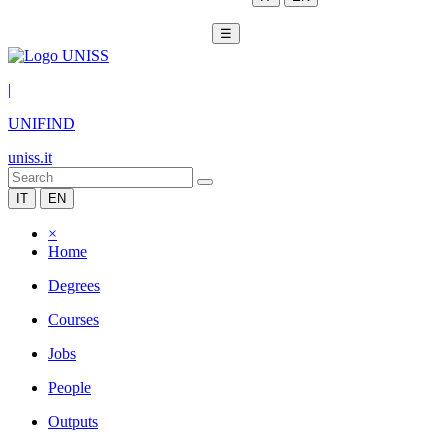
☰
|
UNIFIND
uniss.it
IT
EN
×
Home
Degrees
Courses
Jobs
People
Outputs