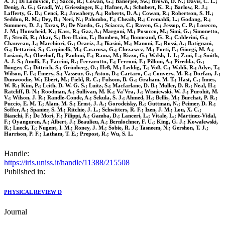
A. J.; Di Lodovico, F.; Sacco, R.; Cowan, G.; Banerjee, Sw.; Brown, D. N.; Davis, C. L.;
Denig, A. G.; Gradl, W.; Griessinger, K.; Hafner, A.; Schubert, K. R.; Barlow, R. J.;
Lafferty, G. D.; Cenci, R.; Jawahery, A.; Roberts, D. A.; Cowan, R.; Robertson, S. H.;
Seddon, R. M.; Dey, B.; Neri, N.; Palombo, F.; Cheaib, R.; Cremaldi, L.; Godang, R.;
Summers, D. J.; Taras, P.; De Nardo, G.; Sciacca, C.; Raven, G.; Jessop, C. P.; Losecco,
J. M.; Honscheid, K.; Kass, R.; Gaz, A.; Margoni, M.; Posocco, M.; Simi, G.; Simonetto,
F.; Stroili, R.; Akar, S.; Ben-Haim, E.; Bomben, M.; Bonneaud, G. R.; Calderini, G.;
Chauveau, J.; Marchiori, G.; Ocariz, J.; Biasini, M.; Manoni, E.; Rossi, A.; Batignani,
G.; Bettarini, S.; Carpinelli, M.; Casarosa, G.; Chrzaszcz, M.; Forti, F.; Giorgi, M. A.;
Lusiani, A.; Oberhof, B.; Paoloni, E.; Rama, M.; Rizzo, G.; Walsh, J. J.; Zani, L.; Smith,
A. J. S.; Anulli, F.; Faccini, R.; Ferrarotto, F.; Ferroni, F.; Pilloni, A.; Piredda, G.;
Bünger, C.; Dittrich, S.; Grünberg, O.; Heß, M.; Leddig, T.; Voß, C.; Waldi, R.; Adye, T.;
Wilson, F. F.; Emery, S.; Vasseur, G.; Aston, D.; Cartaro, C.; Convery, M. R.; Dorfan, J.;
Dunwoodie, W.; Ebert, M.; Field, R. C.; Fulsom, B. G.; Graham, M. T.; Hast, C.; Innes,
W. R.; Kim, P.; Leith, D. W. G. S.; Luitz, S.; Macfarlane, D. B.; Muller, D. R.; Neal, H.;
Ratcliff, B. N.; Roodman, A.; Sullivan, M. K.; Va'Vra, J.; Wisniewski, W. J.; Purohit, M.
V.; Wilson, J. R.; Randle-Conde, A.; Sekula, S. J.; Ahmed, H.; Bellis, M.; Burchat, P. R.;
Puccio, E. M. T.; Alam, M. S.; Ernst, J. A.; Gorodeisky, R.; Guttman, N.; Peimer, D. R.;
Soffer, A.; Spanier, S. M.; Ritchie, J. L.; Schwitters, R. F.; Izen, J. M.; Lou, X. C.;
Bianchi, F.; De Mori, F.; Filippi, A.; Gamba, D.; Lanceri, L.; Vitale, L.; Martinez-Vidal,
F.; Oyanguren, A.; Albert, J.; Beaulieu, A.; Bernlochner, F. U.; King, G. J.; Kowalewski,
R.; Lueck, T.; Nugent, I. M.; Roney, J. M.; Sobie, R. J.; Tasneem, N.; Gershon, T. J.;
Harrison, P. F.; Latham, T. E.; Prepost, R.; Wu, S. L.
Handle:
https://iris.uniss.it/handle/11388/215508
Published in:
PHYSICAL REVIEW D
Journal