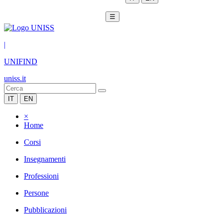
☰
|
UNIFIND
uniss.it
IT
EN
×
Home
Corsi
Insegnamenti
Professioni
Persone
Pubblicazioni