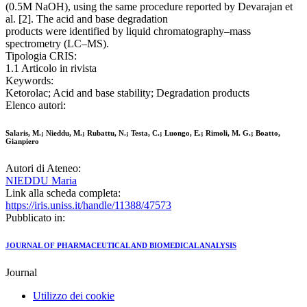
(0.5M NaOH), using the same procedure reported by Devarajan et
al. [2]. The acid and base degradation
products were identified by liquid chromatography–mass
spectrometry (LC–MS).
Tipologia CRIS:
1.1 Articolo in rivista
Keywords:
Ketorolac; Acid and base stability; Degradation products
Elenco autori:
Salaris, M.; Nieddu, M.; Rubattu, N.; Testa, C.; Luongo, E.; Rimoli, M. G.; Boatto,
Gianpiero
Autori di Ateneo:
NIEDDU Maria
Link alla scheda completa:
https://iris.uniss.it/handle/11388/47573
Pubblicato in:
JOURNAL OF PHARMACEUTICAL AND BIOMEDICAL ANALYSIS
Journal
Utilizzo dei cookie