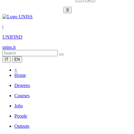
☰
|
UNIFIND
uniss.it
IT
EN
×
Home
Degrees
Courses
Jobs
People
Outputs