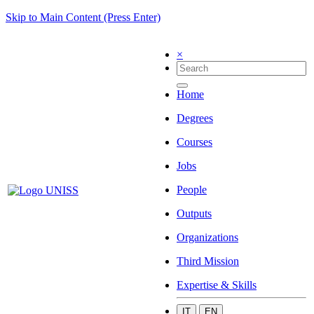
Skip to Main Content (Press Enter)
×
Home
Degrees
Courses
Jobs
People
Outputs
Organizations
Third Mission
Expertise & Skills
IT
EN