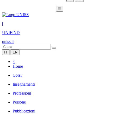
☰
|
UNIFIND
uniss.it
IT
EN
×
Home
Corsi
Insegnamenti
Professioni
Persone
Pubblicazioni