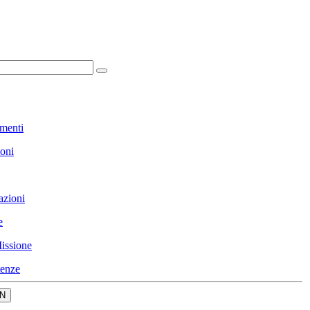
menti
ioni
azioni
e
issione
enze
N