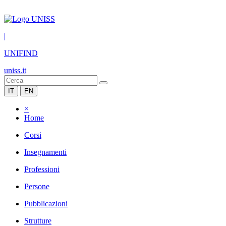
|
UNIFIND
uniss.it
IT
EN
×
Home
Corsi
Insegnamenti
Professioni
Persone
Pubblicazioni
Strutture