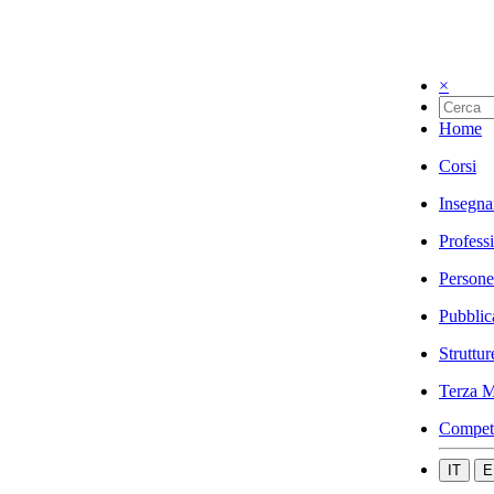
×
Home
Corsi
Insegna
Profess
Persone
Pubblic
Struttur
Terza M
Compet
IT
E