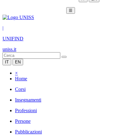
☰
|
UNIFIND
uniss.it
IT
EN
×
Home
Corsi
Insegnamenti
Professioni
Persone
Pubblicazioni