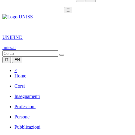
☰
|
UNIFIND
uniss.it
IT
EN
×
Home
Corsi
Insegnamenti
Professioni
Persone
Pubblicazioni