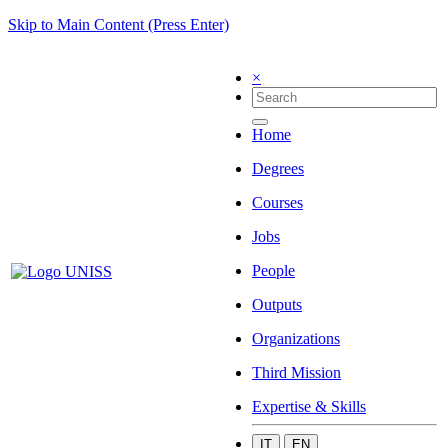
Skip to Main Content (Press Enter)
×
Home
Degrees
Courses
Jobs
People
Outputs
Organizations
Third Mission
Expertise & Skills
IT
EN