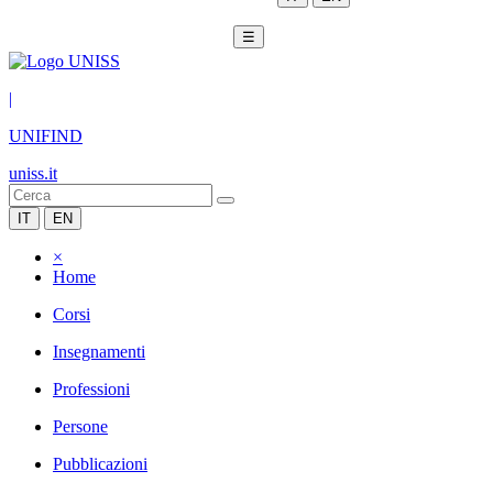
☰
|
UNIFIND
uniss.it
IT
EN
×
Home
Corsi
Insegnamenti
Professioni
Persone
Pubblicazioni