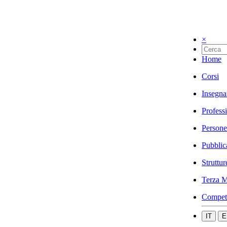
×
Home
Corsi
Insegna
Profess
Persone
Pubblic
Struttur
Terza M
Compet
IT
E