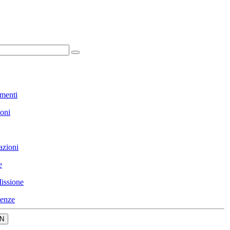
menti
ioni
azioni
e
issione
enze
N