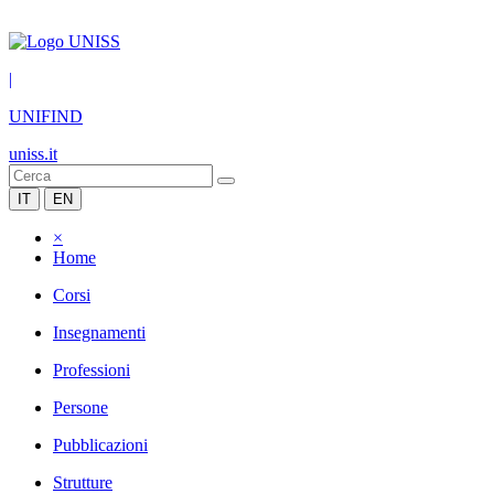
|
UNIFIND
uniss.it
IT
EN
×
Home
Corsi
Insegnamenti
Professioni
Persone
Pubblicazioni
Strutture