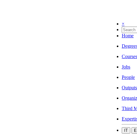
×
Home
Degree
Course
Jobs
People
Outputs
Organiz
Third M
Experti
IT
E