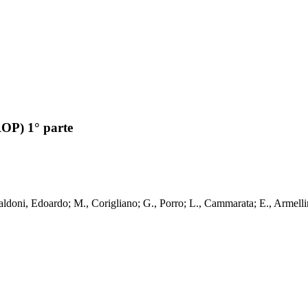
ROP) 1° parte
rte / Baldoni, Edoardo; M., Corigliano; G., Porro; L., Cammarat