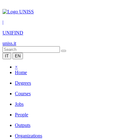
|
UNIFIND
uniss.it
IT
EN
×
Home
Degrees
Courses
Jobs
People
Outputs
Organizations