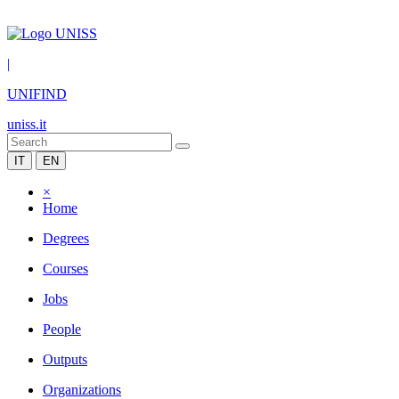
|
UNIFIND
uniss.it
IT
EN
×
Home
Degrees
Courses
Jobs
People
Outputs
Organizations