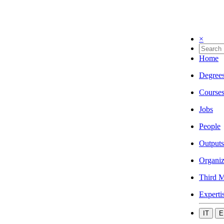
×
Home
Degree
Course
Jobs
People
Outputs
Organiz
Third M
Experti
IT
E