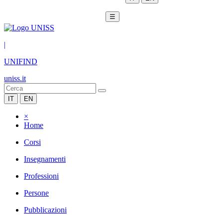
☰
|
UNIFIND
uniss.it
IT
EN
×
Home
Corsi
Insegnamenti
Professioni
Persone
Pubblicazioni