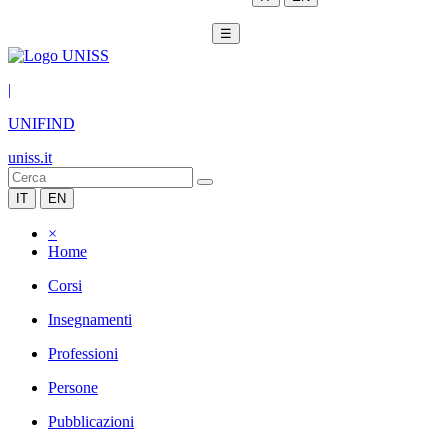
☰
|
UNIFIND
uniss.it
IT
EN
×
Home
Corsi
Insegnamenti
Professioni
Persone
Pubblicazioni