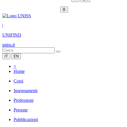
☰
|
UNIFIND
uniss.it
IT
EN
×
Home
Corsi
Insegnamenti
Professioni
Persone
Pubblicazioni