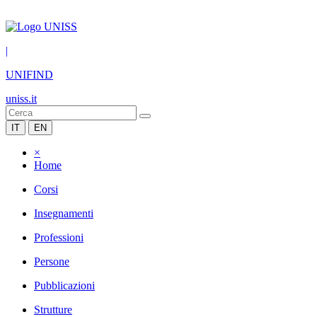
|
UNIFIND
uniss.it
IT
EN
×
Home
Corsi
Insegnamenti
Professioni
Persone
Pubblicazioni
Strutture