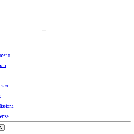
menti
ioni
azioni
e
issione
enze
N