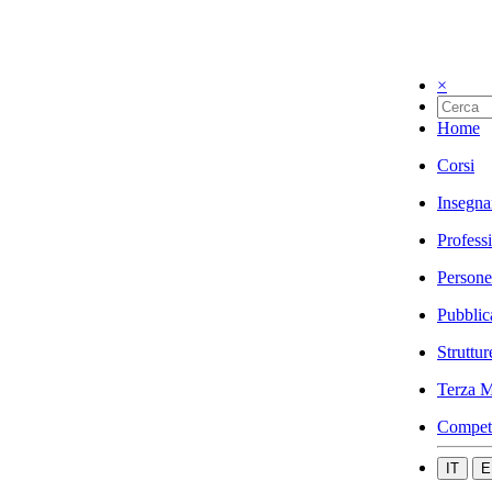
×
Home
Corsi
Insegna
Profess
Persone
Pubblic
Struttur
Terza M
Compet
IT
E