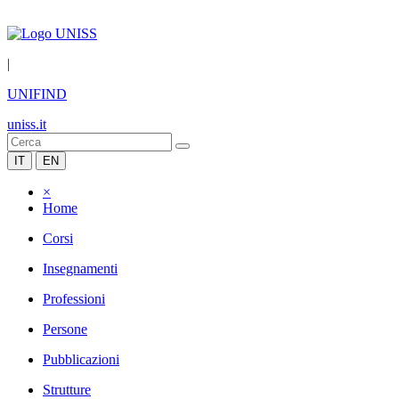
|
UNIFIND
uniss.it
IT
EN
×
Home
Corsi
Insegnamenti
Professioni
Persone
Pubblicazioni
Strutture