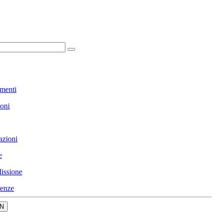
menti
ioni
azioni
e
issione
enze
N