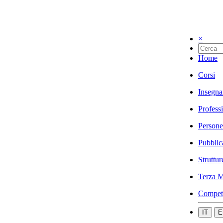
×
Home
Corsi
Insegna
Profess
Persone
Pubblic
Struttur
Terza M
Compet
IT
E