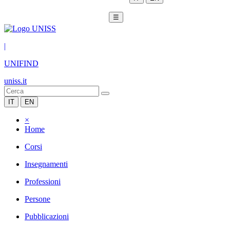
☰
|
UNIFIND
uniss.it
IT
EN
×
Home
Corsi
Insegnamenti
Professioni
Persone
Pubblicazioni