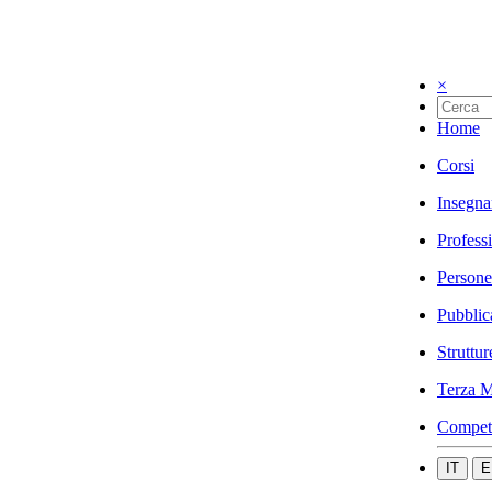
×
Home
Corsi
Insegna
Profess
Persone
Pubblic
Struttur
Terza M
Compet
IT
E