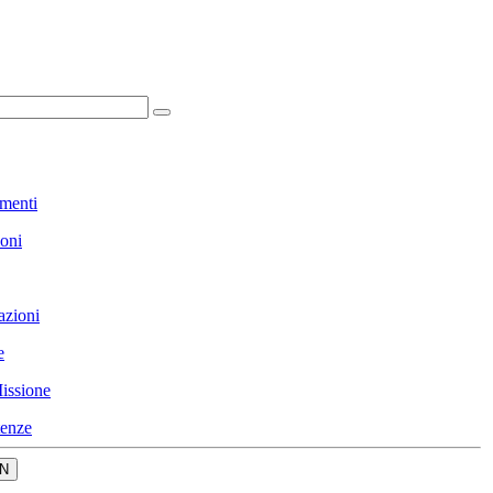
menti
ioni
azioni
e
issione
enze
N