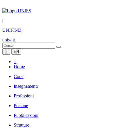
|
UNIFIND
uniss.it
IT
EN
×
Home
Corsi
Insegnamenti
Professioni
Persone
Pubblicazioni
Strutture