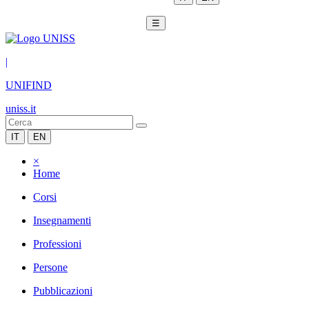
☰
|
UNIFIND
uniss.it
IT
EN
×
Home
Corsi
Insegnamenti
Professioni
Persone
Pubblicazioni