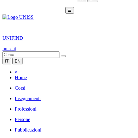
☰
|
UNIFIND
uniss.it
IT
EN
×
Home
Corsi
Insegnamenti
Professioni
Persone
Pubblicazioni