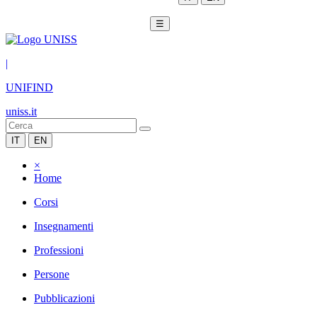
☰
|
UNIFIND
uniss.it
IT
EN
×
Home
Corsi
Insegnamenti
Professioni
Persone
Pubblicazioni