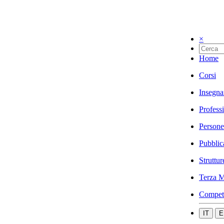
×
Home
Corsi
Insegna
Profess
Persone
Pubblic
Struttur
Terza M
Compet
IT
E