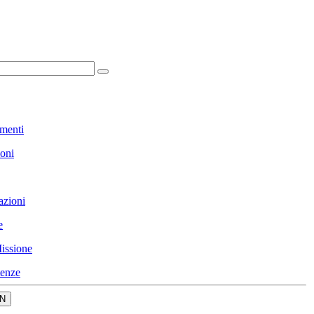
menti
ioni
azioni
e
issione
enze
N