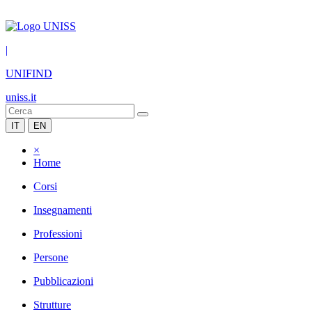
|
UNIFIND
uniss.it
IT
EN
×
Home
Corsi
Insegnamenti
Professioni
Persone
Pubblicazioni
Strutture