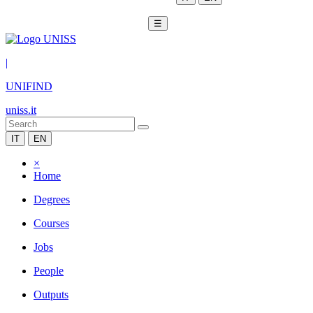
☰
|
UNIFIND
uniss.it
IT
EN
×
Home
Degrees
Courses
Jobs
People
Outputs