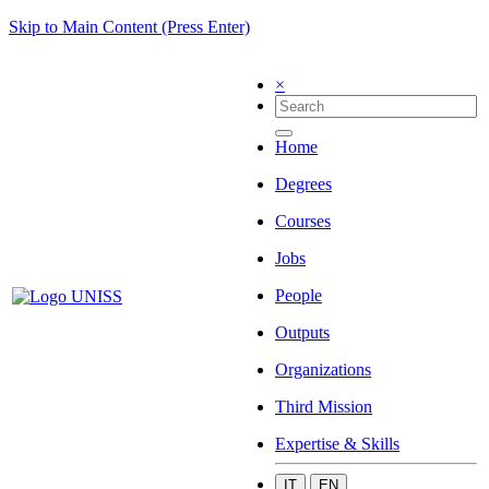
Skip to Main Content (Press Enter)
×
Home
Degrees
Courses
Jobs
People
Outputs
Organizations
Third Mission
Expertise & Skills
IT
EN