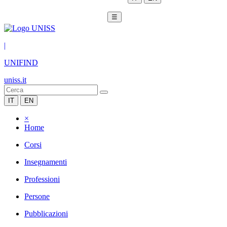
☰
|
UNIFIND
uniss.it
IT
EN
×
Home
Corsi
Insegnamenti
Professioni
Persone
Pubblicazioni