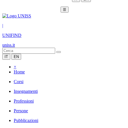
☰
|
UNIFIND
uniss.it
IT
EN
×
Home
Corsi
Insegnamenti
Professioni
Persone
Pubblicazioni