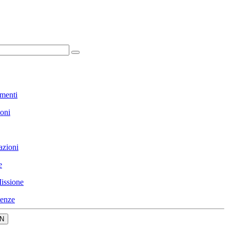
menti
ioni
azioni
e
issione
enze
N