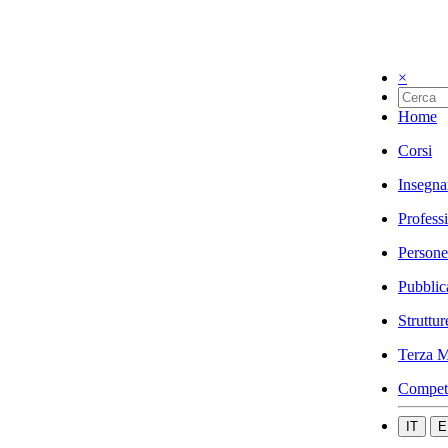
×
Home
Corsi
Insegna
Profess
Persone
Pubblic
Struttur
Terza M
Compet
IT
E