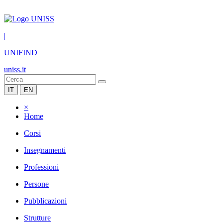
|
UNIFIND
uniss.it
IT
EN
×
Home
Corsi
Insegnamenti
Professioni
Persone
Pubblicazioni
Strutture