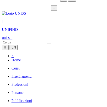
☰
|
UNIFIND
uniss.it
IT
EN
×
Home
Corsi
Insegnamenti
Professioni
Persone
Pubblicazioni