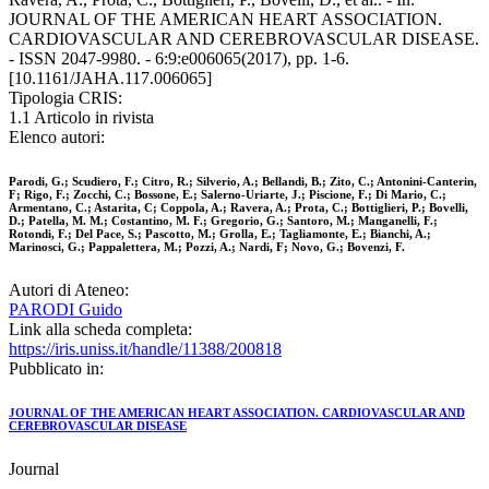
JOURNAL OF THE AMERICAN HEART ASSOCIATION.
CARDIOVASCULAR AND CEREBROVASCULAR DISEASE.
- ISSN 2047-9980. - 6:9:e006065(2017), pp. 1-6.
[10.1161/JAHA.117.006065]
Tipologia CRIS:
1.1 Articolo in rivista
Elenco autori:
Parodi, G.; Scudiero, F.; Citro, R.; Silverio, A.; Bellandi, B.; Zito, C.; Antonini-Canterin,
F; Rigo, F.; Zocchi, C.; Bossone, E.; Salerno-Uriarte, J.; Piscione, F.; Di Mario, C.;
Armentano, C.; Astarita, C; Coppola, A.; Ravera, A.; Prota, C.; Bottiglieri, P.; Bovelli,
D.; Patella, M. M.; Costantino, M. F.; Gregorio, G.; Santoro, M.; Manganelli, F.;
Rotondi, F.; Del Pace, S.; Pascotto, M.; Grolla, E.; Tagliamonte, E.; Bianchi, A.;
Marinosci, G.; Pappalettera, M.; Pozzi, A.; Nardi, F; Novo, G.; Bovenzi, F.
Autori di Ateneo:
PARODI Guido
Link alla scheda completa:
https://iris.uniss.it/handle/11388/200818
Pubblicato in:
JOURNAL OF THE AMERICAN HEART ASSOCIATION. CARDIOVASCULAR AND
CEREBROVASCULAR DISEASE
Journal