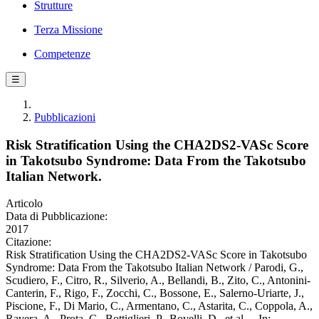
Strutture
Terza Missione
Competenze
☰
Pubblicazioni
Risk Stratification Using the CHA2DS2-VASc Score
in Takotsubo Syndrome: Data From the Takotsubo
Italian Network.
Articolo
Data di Pubblicazione:
2017
Citazione:
Risk Stratification Using the CHA2DS2-VASc Score in Takotsubo
Syndrome: Data From the Takotsubo Italian Network / Parodi, G.,
Scudiero, F., Citro, R., Silverio, A., Bellandi, B., Zito, C., Antonini-
Canterin, F., Rigo, F., Zocchi, C., Bossone, E., Salerno-Uriarte, J.,
Piscione, F., Di Mario, C., Armentano, C., Astarita, C., Coppola, A.,
Ravera, A., Prota, C., Bottiglieri, P., Bovelli, D., et al.. - In: