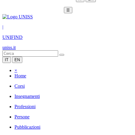
☰
|
UNIFIND
uniss.it
IT
EN
×
Home
Corsi
Insegnamenti
Professioni
Persone
Pubblicazioni