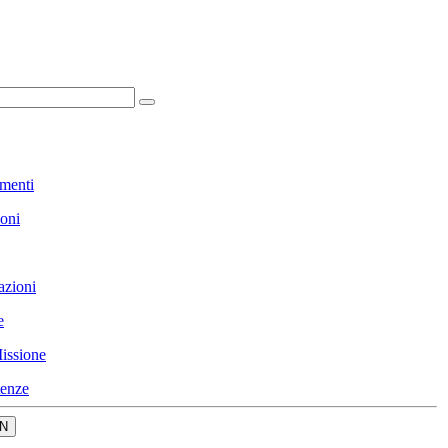
menti
ioni
azioni
e
issione
enze
N