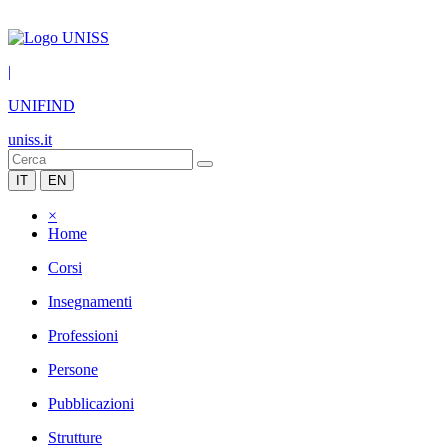
|
UNIFIND
uniss.it
IT
EN
×
Home
Corsi
Insegnamenti
Professioni
Persone
Pubblicazioni
Strutture