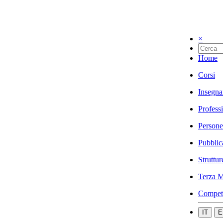
×
Home
Corsi
Insegna
Profess
Persone
Pubblic
Struttur
Terza M
Compet
IT
E