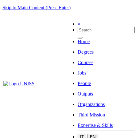
Skip to Main Content (Press Enter)
×
Home
Degrees
Courses
Jobs
People
Outputs
Organizations
Third Mission
Expertise & Skills
IT
EN