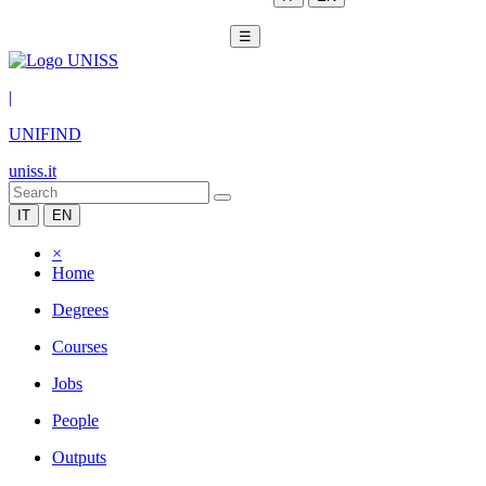
☰
|
UNIFIND
uniss.it
IT
EN
×
Home
Degrees
Courses
Jobs
People
Outputs