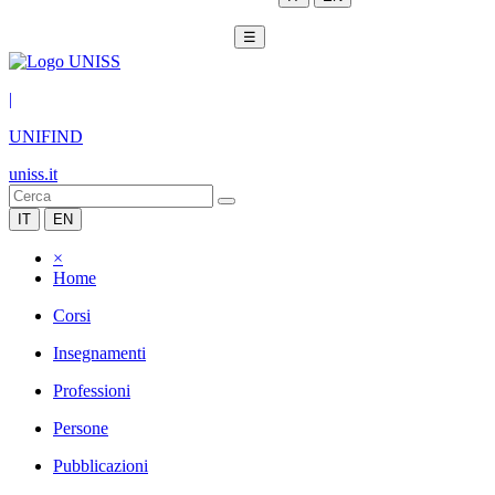
☰
|
UNIFIND
uniss.it
IT
EN
×
Home
Corsi
Insegnamenti
Professioni
Persone
Pubblicazioni