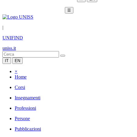
☰
|
UNIFIND
uniss.it
IT
EN
×
Home
Corsi
Insegnamenti
Professioni
Persone
Pubblicazioni