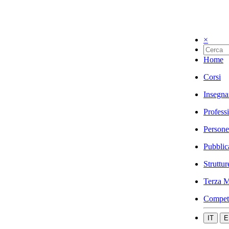
×
Home
Corsi
Insegna
Profess
Persone
Pubblic
Struttur
Terza M
Compet
IT
E