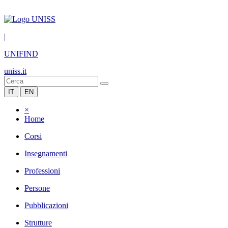
|
UNIFIND
uniss.it
IT
EN
×
Home
Corsi
Insegnamenti
Professioni
Persone
Pubblicazioni
Strutture