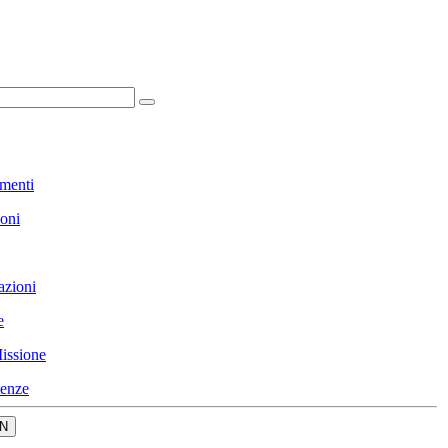
menti
ioni
azioni
e
issione
enze
N