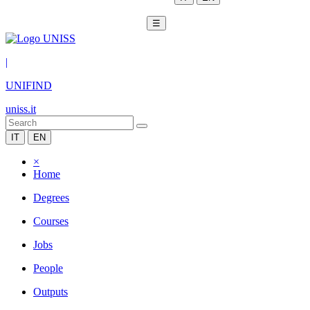
☰
|
UNIFIND
uniss.it
IT
EN
×
Home
Degrees
Courses
Jobs
People
Outputs