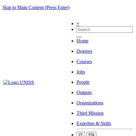
Skip to Main Content (Press Enter)
×
Home
Degrees
Courses
Jobs
People
Outputs
Organizations
Third Mission
Expertise & Skills
IT
EN