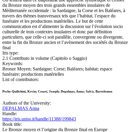
du Bronze moyen des trois grands ensembles insulaires de
Méditerranée occidentale : la Sardaigne, la Corse et les Baléares, à
travers des thèmes transversaux tels que l’habitat, l’espace du
funéraire et les productions matérielles. Le but de cette
communication est d’alimenter la discussion sur l’évolution socio
culturelle de trois contextes insulaires et donc par définition
particuliers, que celle-ci soit parallèle, convergente ou divergente,
entre la fin du Bronze ancien et l’avènement des sociétés du Bronze
final
Iris type:
2.1 Contributo in volume (Capitolo o Saggio)
Keywords:
Bronze Moyen; Sardaigne; Corse; Baléares; habitat; espace
funéraire; productions matérielles
List of contributors:
Peche-Quilichini, Kevin; Cesari, Joseph; Depalmas, Anna; Salvà, Bartolomeu
Authors of the University:
DEPALMAS Anna
Handle:
https://iris.uniss.it/handle/11388/199843
Book title:
Le Bronze moyen et l’origine du Bronze final en Europe