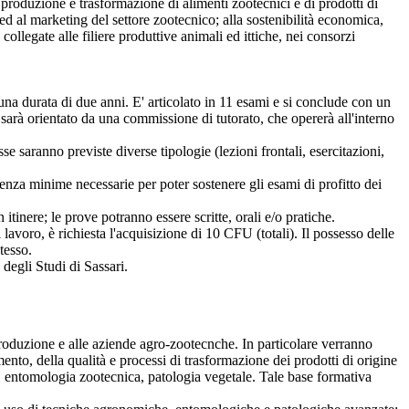
la produzione e trasformazione di alimenti zootecnici e di prodotti di
d al marketing del settore zootecnico; alla sostenibilità economica,
collegate alle filiere produttive animali ed ittiche, nei consorzi
na durata di due anni. E' articolato in 11 esami e si conclude con un
 sarà orientato da una commissione di tutorato, che opererà all'interno
e saranno previste diverse tipologie (lezioni frontali, esercitazioni,
nza minime necessarie per poter sostenere gli esami di profitto dei
itinere; le prove potranno essere scritte, orali e/o pratiche.
 lavoro, è richiesta l'acquisizione di 10 CFU (totali). Il possesso delle
tesso.
 degli Studi di Sassari.
 produzione e alle aziende agro-zootecnche. In particolare verranno
ento, della qualità e processi di trasformazione dei prodotti di origine
ici, entomologia zootecnica, patologia vegetale. Tale base formativa