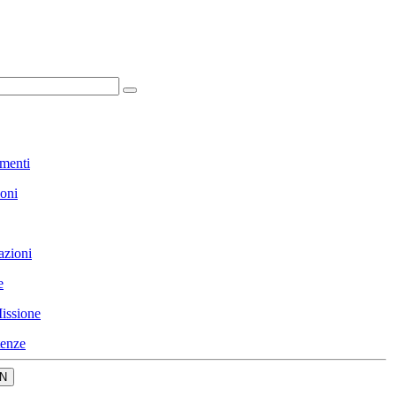
menti
ioni
azioni
e
issione
enze
N