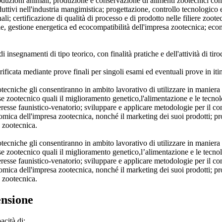
 produzioni animali; produzione e conservazione di alimenti zootecnici 
ttivi nell'industria mangimistica; progettazione, controllo tecnologico e
li; certificazione di qualità di processo e di prodotto nelle filiere zootec
le, gestione energetica ed ecocompatibilità dell'impresa zootecnica; e
insegnamenti di tipo teorico, con finalità pratiche e dell'attività di tiro
icata mediante prove finali per singoli esami ed eventuali prove in itine
cniche gli consentiranno in ambito lavorativo di utilizzare in maniera i
esse zootecnico quali il miglioramento genetico,l'alimentazione e le tecno
eresse faunistico-venatorio; sviluppare e applicare metodologie per il cont
nomica dell'impresa zootecnica, nonché il marketing dei suoi prodotti; pr
a zootecnica.
cniche gli consentiranno in ambito lavorativo di utilizzare in maniera i
esse zootecnico quali il miglioramento genetico,l’alimentazione e le tecno
eresse faunistico-venatorio; sviluppare e applicare metodologie per il cont
nomica dell'impresa zootecnica, nonché il marketing dei suoi prodotti; pr
a zootecnica.
ensione
acità di: