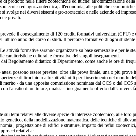
 e di prodotto nelle filiere zootecniche ed ittiche; all'ottimizzazione del
 zootecnica ed agro-zootecnica; all'economia, alle politiche economiche e
e si svolge nei diversi sistemi agro-zootecnici e nelle aziende ed imprese 
ci e privati.
prevede il conseguimento di 120 crediti formativi universitari (CFU) e u
ll'ultimo anno del corso di studi. Il percorso formativo di ogni studente
e attività formative saranno organizzate su base semestrale e per le stess
delle caratteristiche culturali e formative dei singoli insegnamenti.
 dal Regolamento didattico di Dipartimento, come anche le ore di freque
tesi possono essere previste, oltre alla prova finale, una o più prove in 
perienze di tirocinio o altre attività utili per l'inserimento nel mondo del
o di merito - da una apposita commissione nominata dal CCS o dal CCS s
on l'ausilio di un tutore, qualsiasi insegnamento offerto dall'Università
e sui temi relativi alle diverse specie di interesse zootecnico, alle loro
nto genetico, della modellizzazione matematica, delle tecniche di allevam
conomia , progettazione di edifici e strutture, impatto dei reflui zootecn
pprocci relativi a: