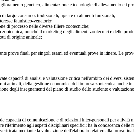
miglioramento genetico, alimentazione e tecnologie di allevamento e i proc
 di largo consumo, tradizionali, tipici e di alimenti funzionali;
nteresse faunistico-venatorio;
ne di processo nelle diverse filiere zootecniche;
sa zootecnica, nonché il marketing degli alimenti zootecnici e delle prod
otti di origine animale;
e prove finali per singoli esami ed eventuali prove in itinere. Le prove 
te capacità di analisi e valutazione critica nell'ambito dei diversi sist
zioni animali, della gestione economica dell'impresa zootecnica anche in
zione degli insegnamenti del piano di studio dello studente e valutazion
e capacità di comunicazione e di relazioni inter-personali per attività 
olare riferimento agli aspetti disciplinari specifici; ha la conoscenza dell
è verificata mediante la valutazione dell'elaborato relativo alla prova fi