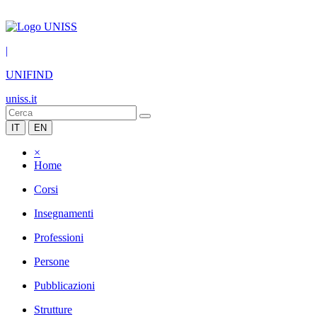
|
UNIFIND
uniss.it
IT
EN
×
Home
Corsi
Insegnamenti
Professioni
Persone
Pubblicazioni
Strutture