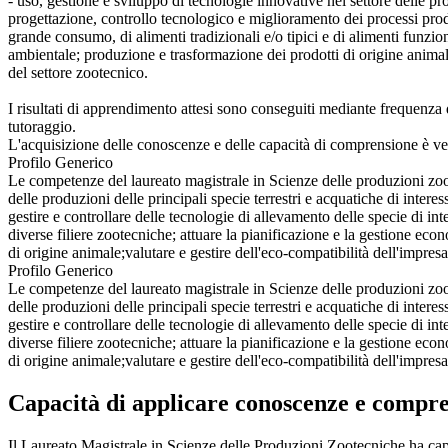
- uso, gestione e sviluppo di tecnologie innovative nel settore delle
progettazione, controllo tecnologico e miglioramento dei processi produ
grande consumo, di alimenti tradizionali e/o tipici e di alimenti funziona
ambientale; produzione e trasformazione dei prodotti di origine anima
del settore zootecnico.
I risultati di apprendimento attesi sono conseguiti mediante frequenza di 
tutoraggio.
L'acquisizione delle conoscenze e delle capacità di comprensione è verif
Profilo Generico
Le competenze del laureato magistrale in Scienze delle produzioni zoote
delle produzioni delle principali specie terrestri e acquatiche di inter
gestire e controllare delle tecnologie di allevamento delle specie di int
diverse filiere zootecniche; attuare la pianificazione e la gestione eco
di origine animale;valutare e gestire dell'eco-compatibilità dell'impres
Profilo Generico
Le competenze del laureato magistrale in Scienze delle produzioni zoote
delle produzioni delle principali specie terrestri e acquatiche di inter
gestire e controllare delle tecnologie di allevamento delle specie di int
diverse filiere zootecniche; attuare la pianificazione e la gestione eco
di origine animale;valutare e gestire dell'eco-compatibilità dell'impres
Capacità di applicare conoscenze e compr
Il Laureato Magistrale in Scienze delle Produzioni Zootecniche ha cap