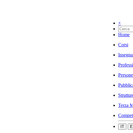
×
Home
Corsi
Insegna
Profess
Persone
Pubblic
Struttur
Terza M
Compet
IT
E