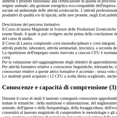
alimenti e prodotti funzionali; alla certificazione di qualità di processo
origine animale; alla gestione energetica eco-compatibile dell'impresa
sociale ed ambientale delle attività zootecniche. L'attività professional
produttivi di qualità e/o di tipicità, nelle aree protette, negli Enti pubbli
Descrizione del percorso formativo
Il Corso di laurea Magistrale in Scienze delle Produzioni Zootecniche 
esame finale, il quale si può svolgere anche prima della conclusione de
del corso di studio.
Il Corso di Laurea comprende corsi monodisciplinari e corsi integrati. L
attività pratiche, laboratori, attività seminariali, tirocinio), a seconda 
La ripartizione dell'impegno orario riservato a ciascun CFU è normata
corsi.
Per la valutazione del raggiungimento degli obiettivi di apprendimento at
Per attività formative relative a conoscenze linguistiche, telematiche, es
conoscenze relative a queste attiva formative è accertato - senza vot
Lo studente potrà acquisire i 12 CFU a scelta libera scegliendo, anche c
Conoscenze e capacità di comprensione (3)
Durante il corso di studi il laureato conseguirà conoscenze approfondit
trattate le tematiche : della nutrizione e alimentazione, del migliorame
animale, dell'igiene e della fisiopatologia, della foraggicoltura, dell'e
consentirà al laureato magistrale di comprendere le metodologie e gli a