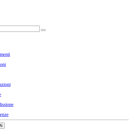
menti
ioni
azioni
e
issione
enze
N