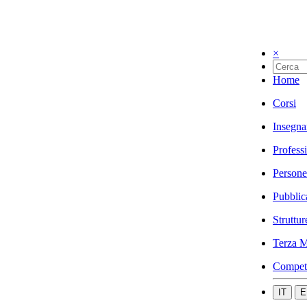
×
Home
Corsi
Insegna
Profess
Persone
Pubblic
Struttur
Terza M
Compet
IT
E