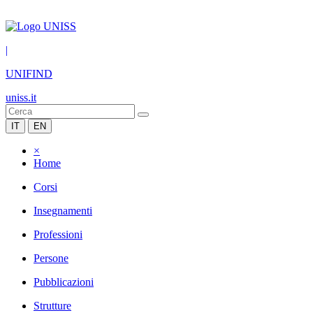
|
UNIFIND
uniss.it
IT
EN
×
Home
Corsi
Insegnamenti
Professioni
Persone
Pubblicazioni
Strutture