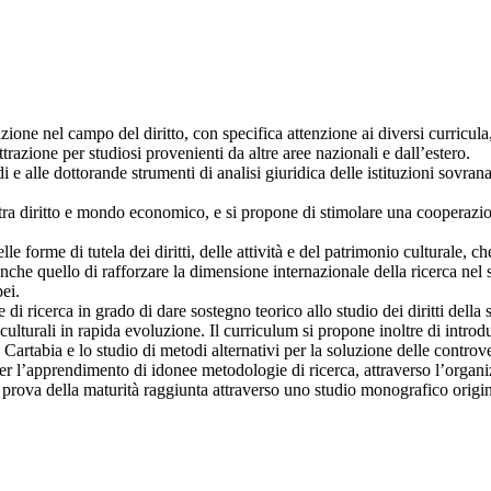
ione nel campo del diritto, con specifica attenzione ai diversi curricula
trazione per studiosi provenienti da altre aree nazionali e dall’estero.
 alle dottorande strumenti di analisi giuridica delle istituzioni sovranazio
ni tra diritto e mondo economico, e si propone di stimolare una cooperazio
e forme di tutela dei diritti, delle attività e del patrimonio culturale, 
nche quello di rafforzare la dimensione internazionale della ricerca nel 
ei.
e di ricerca in grado di dare sostegno teorico allo studio dei diritti del
culturali in rapida evoluzione. Il curriculum si propone inoltre di introdu
Cartabia e lo studio di metodi alternativi per la soluzione delle controve
per l’apprendimento di idonee metodologie di ricerca, attraverso l’orga
no prova della maturità raggiunta attraverso uno studio monografico origin