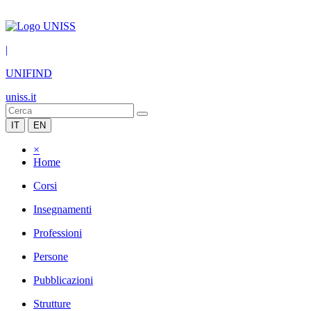
|
UNIFIND
uniss.it
IT
EN
×
Home
Corsi
Insegnamenti
Professioni
Persone
Pubblicazioni
Strutture