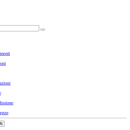
menti
ioni
azioni
e
issione
enze
N