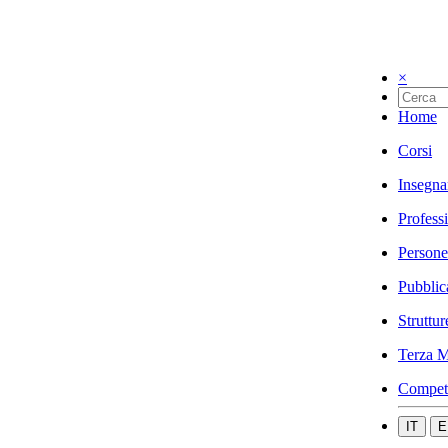
×
Home
Corsi
Insegna
Profess
Persone
Pubblic
Struttur
Terza M
Compet
IT
E