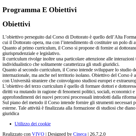
Programma E Obiettivi
Obiettivi
L’obiettivo perseguito dal Corso di Dottorato è quello dell’Alta Formaz
cui il Dottorato opera, ma con l’intendimento di costituire un polo di at
Quanto al primo curriculum, il Corso si propone di fornire ai dottorandi e
giurisprudenziale e legislativo.
Il curriculum rivolge inoltre una particolare attenzione alle interazio
individualistico che solitamente caratterizza gli studi giuridici.
Quanto al secondo curriculum, il Corso intende sviluppare lo studio dell
internazionale, ma anche nel territorio isolano. Obiettivo del Corso è a
con Università straniere che coinvolgono studiosi europei e extraeurop
L’obiettivo del terzo curriculum è quello di formare dottori e dottoress
diritti va mutando in ragione di fenomeni politici, sociali, economici e 
approfondimenti dei nuovi percorsi processuali introdotti dalla riforma 
Sul piano del metodo il Corso intende fornire gli strumenti necessari 
esterne. Tale attività è finalizzata alla formazione di studiosi che dia
giuridica
Utilizzo dei cookie
Realizzato con
VIVO
| Designed by
Cineca
| 26.7.2.0