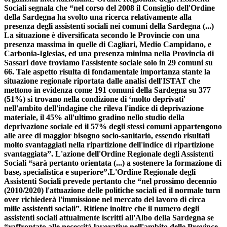
Sociali segnala che “nel corso del 2008 il Consiglio dell'Ordine
della Sardegna ha svolto una ricerca relativamente alla
presenza degli assistenti sociali nei comuni della Sardegna (...)
La situazione è diversificata secondo le Provincie con una
presenza massima in quelle di Cagliari, Medio Campidano, e
Carbonia-Iglesias, ed una presenza minima nella Provincia di
Sassari dove troviamo l'assistente sociale solo in 29 comuni su
66. Tale aspetto risulta di fondamentale importanza stante la
situazione regionale riportata dalle analisi dell'ISTAT che
mettono in evidenza come 191 comuni della Sardegna su 377
(51%) si trovano nella condizione di ‘molto deprivati'
nell'ambito dell'indagine che rileva l'indice di deprivazione
materiale, il 45% all'ultimo gradino nello studio della
deprivazione sociale ed il 57% degli stessi comuni appartengono
alle aree di maggior bisogno socio-sanitario, essendo risultati
molto svantaggiati nella ripartizione dell'indice di ripartizione
svantaggiata”. L'azione dell'Ordine Regionale degli Assistenti
Sociali “sarà pertanto orientata (...) a sostenere la formazione di
base, specialistica e superiore”.L'Ordine Regionale degli
Assistenti Sociali prevede pertanto che “nel prossimo decennio
(2010/2020) l'attuazione delle politiche sociali ed il normale turn
over richiederà l'immissione nel mercato del lavoro di circa
mille assistenti sociali”. Ritiene inoltre che il numero degli
assistenti sociali attualmente iscritti all'Albo della Sardegna se
“raffrontato alle necessità lavorative nell'ambito delle Province,