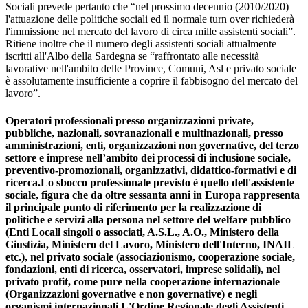
Sociali prevede pertanto che “nel prossimo decennio (2010/2020)
l'attuazione delle politiche sociali ed il normale turn over richiederà
l'immissione nel mercato del lavoro di circa mille assistenti sociali”.
Ritiene inoltre che il numero degli assistenti sociali attualmente
iscritti all'Albo della Sardegna se “raffrontato alle necessità
lavorative nell'ambito delle Province, Comuni, Asl e privato sociale
è assolutamente insufficiente a coprire il fabbisogno del mercato del
lavoro”.
Operatori professionali presso organizzazioni private,
pubbliche, nazionali, sovranazionali e multinazionali, presso
amministrazioni, enti, organizzazioni non governative, del terzo
settore e imprese nell’ambito dei processi di inclusione sociale,
preventivo-promozionali, organizzativi, didattico-formativi e di
ricerca.Lo sbocco professionale previsto è quello dell'assistente
sociale, figura che da oltre sessanta anni in Europa rappresenta
il principale punto di riferimento per la realizzazione di
politiche e servizi alla persona nel settore del welfare pubblico
(Enti Locali singoli o associati, A.S.L., A.O., Ministero della
Giustizia, Ministero del Lavoro, Ministero dell'Interno, INAIL
etc.), nel privato sociale (associazionismo, cooperazione sociale,
fondazioni, enti di ricerca, osservatori, imprese solidali), nel
privato profit, come pure nella cooperazione internazionale
(Organizzazioni governative e non governative) e negli
organismi internazionali.L'Ordine Regionale degli Assistenti