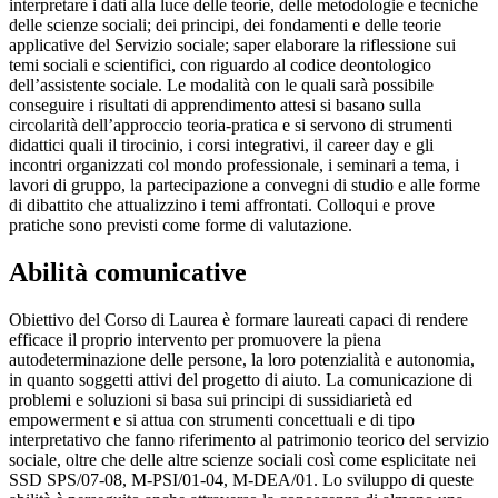
interpretare i dati alla luce delle teorie, delle metodologie e tecniche
delle scienze sociali; dei principi, dei fondamenti e delle teorie
applicative del Servizio sociale; saper elaborare la riflessione sui
temi sociali e scientifici, con riguardo al codice deontologico
dell’assistente sociale. Le modalità con le quali sarà possibile
conseguire i risultati di apprendimento attesi si basano sulla
circolarità dell’approccio teoria-pratica e si servono di strumenti
didattici quali il tirocinio, i corsi integrativi, il career day e gli
incontri organizzati col mondo professionale, i seminari a tema, i
lavori di gruppo, la partecipazione a convegni di studio e alle forme
di dibattito che attualizzino i temi affrontati. Colloqui e prove
pratiche sono previsti come forme di valutazione.
Abilità comunicative
Obiettivo del Corso di Laurea è formare laureati capaci di rendere
efficace il proprio intervento per promuovere la piena
autodeterminazione delle persone, la loro potenzialità e autonomia,
in quanto soggetti attivi del progetto di aiuto. La comunicazione di
problemi e soluzioni si basa sui principi di sussidiarietà ed
empowerment e si attua con strumenti concettuali e di tipo
interpretativo che fanno riferimento al patrimonio teorico del servizio
sociale, oltre che delle altre scienze sociali così come esplicitate nei
SSD SPS/07-08, M-PSI/01-04, M-DEA/01. Lo sviluppo di queste