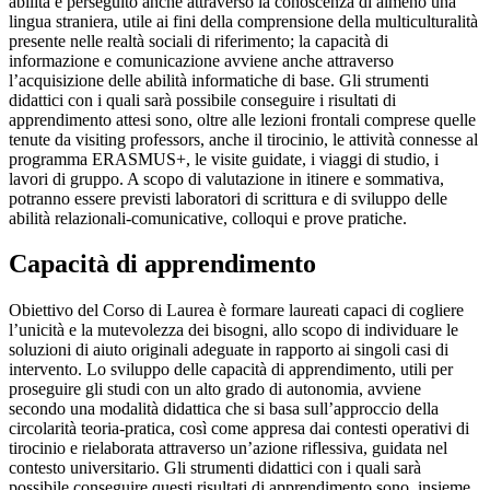
abilità è perseguito anche attraverso la conoscenza di almeno una
lingua straniera, utile ai fini della comprensione della multiculturalità
presente nelle realtà sociali di riferimento; la capacità di
informazione e comunicazione avviene anche attraverso
l’acquisizione delle abilità informatiche di base. Gli strumenti
didattici con i quali sarà possibile conseguire i risultati di
apprendimento attesi sono, oltre alle lezioni frontali comprese quelle
tenute da visiting professors, anche il tirocinio, le attività connesse al
programma ERASMUS+, le visite guidate, i viaggi di studio, i
lavori di gruppo. A scopo di valutazione in itinere e sommativa,
potranno essere previsti laboratori di scrittura e di sviluppo delle
abilità relazionali-comunicative, colloqui e prove pratiche.
Capacità di apprendimento
Obiettivo del Corso di Laurea è formare laureati capaci di cogliere
l’unicità e la mutevolezza dei bisogni, allo scopo di individuare le
soluzioni di aiuto originali adeguate in rapporto ai singoli casi di
intervento. Lo sviluppo delle capacità di apprendimento, utili per
proseguire gli studi con un alto grado di autonomia, avviene
secondo una modalità didattica che si basa sull’approccio della
circolarità teoria-pratica, così come appresa dai contesti operativi di
tirocinio e rielaborata attraverso un’azione riflessiva, guidata nel
contesto universitario. Gli strumenti didattici con i quali sarà
possibile conseguire questi risultati di apprendimento sono, insieme