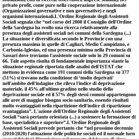
privato profit, come pure nella cooperazione internazionale
(Organizzazioni governative e non governative) e negli
organismi internazionali.L'Ordine Regionale degli Assistenti
Sociali segnala che “nel corso del 2008 il Consiglio dell'Ordine
della Sardegna ha svolto una ricerca relativamente alla
presenza degli assistenti sociali nei comuni della Sardegna (...)
La situazione è diversificata secondo le Provincie con una
presenza massima in quelle di Cagliari, Medio Campidano, e
Carbonia-Iglesias, ed una presenza minima nella Provincia di
Sassari dove troviamo l'assistente sociale solo in 29 comuni su
66. Tale aspetto risulta di fondamentale importanza stante la
situazione regionale riportata dalle analisi dell'ISTAT che
mettono in evidenza come 191 comuni della Sardegna su 377
(51%) si trovano nella condizione di ‘molto deprivati'
nell'ambito dell'indagine che rileva l'indice di deprivazione
materiale, il 45% all'ultimo gradino nello studio della
deprivazione sociale ed il 57% degli stessi comuni appartengono
alle aree di maggior bisogno socio-sanitario, essendo risultati
molto svantaggiati nella ripartizione dell'indice di ripartizione
svantaggiata”. L'azione dell'Ordine Regionale degli Assistenti
Sociali “sarà pertanto orientata (...) a sostenere la formazione di
base, specialistica e superiore”.L'Ordine Regionale degli
Assistenti Sociali prevede pertanto che “nel prossimo decennio
(2010/2020) l'attuazione delle politiche sociali ed il normale turn