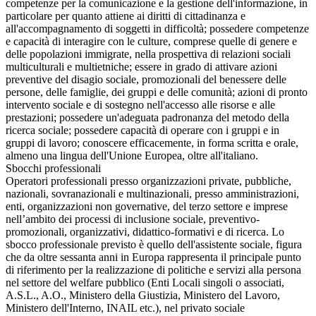
competenze per la comunicazione e la gestione dell'informazione, in
particolare per quanto attiene ai diritti di cittadinanza e
all'accompagnamento di soggetti in difficoltà; possedere competenze
e capacità di interagire con le culture, comprese quelle di genere e
delle popolazioni immigrate, nella prospettiva di relazioni sociali
multiculturali e multietniche; essere in grado di attivare azioni
preventive del disagio sociale, promozionali del benessere delle
persone, delle famiglie, dei gruppi e delle comunità; azioni di pronto
intervento sociale e di sostegno nell'accesso alle risorse e alle
prestazioni; possedere un'adeguata padronanza del metodo della
ricerca sociale; possedere capacità di operare con i gruppi e in
gruppi di lavoro; conoscere efficacemente, in forma scritta e orale,
almeno una lingua dell'Unione Europea, oltre all'italiano.
Sbocchi professionali
Operatori professionali presso organizzazioni private, pubbliche,
nazionali, sovranazionali e multinazionali, presso amministrazioni,
enti, organizzazioni non governative, del terzo settore e imprese
nell’ambito dei processi di inclusione sociale, preventivo-
promozionali, organizzativi, didattico-formativi e di ricerca. Lo
sbocco professionale previsto è quello dell'assistente sociale, figura
che da oltre sessanta anni in Europa rappresenta il principale punto
di riferimento per la realizzazione di politiche e servizi alla persona
nel settore del welfare pubblico (Enti Locali singoli o associati,
A.S.L., A.O., Ministero della Giustizia, Ministero del Lavoro,
Ministero dell'Interno, INAIL etc.), nel privato sociale