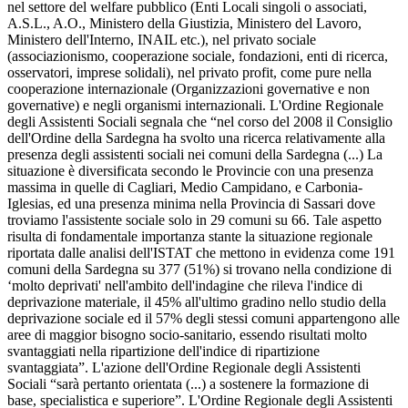
nel settore del welfare pubblico (Enti Locali singoli o associati,
A.S.L., A.O., Ministero della Giustizia, Ministero del Lavoro,
Ministero dell'Interno, INAIL etc.), nel privato sociale
(associazionismo, cooperazione sociale, fondazioni, enti di ricerca,
osservatori, imprese solidali), nel privato profit, come pure nella
cooperazione internazionale (Organizzazioni governative e non
governative) e negli organismi internazionali. L'Ordine Regionale
degli Assistenti Sociali segnala che “nel corso del 2008 il Consiglio
dell'Ordine della Sardegna ha svolto una ricerca relativamente alla
presenza degli assistenti sociali nei comuni della Sardegna (...) La
situazione è diversificata secondo le Provincie con una presenza
massima in quelle di Cagliari, Medio Campidano, e Carbonia-
Iglesias, ed una presenza minima nella Provincia di Sassari dove
troviamo l'assistente sociale solo in 29 comuni su 66. Tale aspetto
risulta di fondamentale importanza stante la situazione regionale
riportata dalle analisi dell'ISTAT che mettono in evidenza come 191
comuni della Sardegna su 377 (51%) si trovano nella condizione di
‘molto deprivati' nell'ambito dell'indagine che rileva l'indice di
deprivazione materiale, il 45% all'ultimo gradino nello studio della
deprivazione sociale ed il 57% degli stessi comuni appartengono alle
aree di maggior bisogno socio-sanitario, essendo risultati molto
svantaggiati nella ripartizione dell'indice di ripartizione
svantaggiata”. L'azione dell'Ordine Regionale degli Assistenti
Sociali “sarà pertanto orientata (...) a sostenere la formazione di
base, specialistica e superiore”. L'Ordine Regionale degli Assistenti