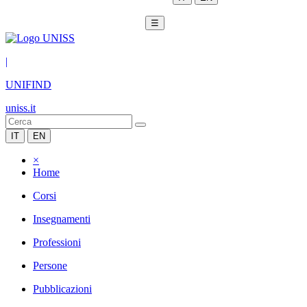
☰
|
UNIFIND
uniss.it
IT
EN
×
Home
Corsi
Insegnamenti
Professioni
Persone
Pubblicazioni