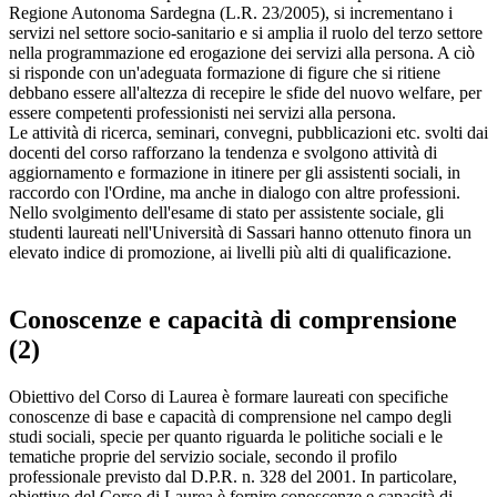
Regione Autonoma Sardegna (L.R. 23/2005), si incrementano i
servizi nel settore socio-sanitario e si amplia il ruolo del terzo settore
nella programmazione ed erogazione dei servizi alla persona. A ciò
si risponde con un'adeguata formazione di figure che si ritiene
debbano essere all'altezza di recepire le sfide del nuovo welfare, per
essere competenti professionisti nei servizi alla persona.
Le attività di ricerca, seminari, convegni, pubblicazioni etc. svolti dai
docenti del corso rafforzano la tendenza e svolgono attività di
aggiornamento e formazione in itinere per gli assistenti sociali, in
raccordo con l'Ordine, ma anche in dialogo con altre professioni.
Nello svolgimento dell'esame di stato per assistente sociale, gli
studenti laureati nell'Università di Sassari hanno ottenuto finora un
elevato indice di promozione, ai livelli più alti di qualificazione.
Conoscenze e capacità di comprensione
(2)
Obiettivo del Corso di Laurea è formare laureati con specifiche
conoscenze di base e capacità di comprensione nel campo degli
studi sociali, specie per quanto riguarda le politiche sociali e le
tematiche proprie del servizio sociale, secondo il profilo
professionale previsto dal D.P.R. n. 328 del 2001. In particolare,
obiettivo del Corso di Laurea è fornire conoscenze e capacità di