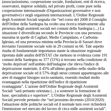
(associazionismo, cooperazione sociale, fondazioni, enti di ricerca,
osservatori, imprese solidali), nel privato profit, come pure nella
cooperazione internazionale (Organizzazioni governative e non
governative) e negli organismi internazionali. L'Ordine Regionale
degli Assistenti Sociali segnala che “nel corso del 2008 il Consiglio
dell'Ordine della Sardegna ha svolto una ricerca relativamente alla
presenza degli assistenti sociali nei comuni della Sardegna (...) La
situazione è diversificata secondo le Provincie con una presenza
massima in quelle di Cagliari, Medio Campidano, e Carbonia-
Iglesias, ed una presenza minima nella Provincia di Sassari dove
troviamo l'assistente sociale solo in 29 comuni su 66. Tale aspetto
risulta di fondamentale importanza stante la situazione regionale
riportata dalle analisi dell'ISTAT che mettono in evidenza come 191
comuni della Sardegna su 377 (51%) si trovano nella condizione di
‘molto deprivati' nell'ambito dell'indagine che rileva l'indice di
deprivazione materiale, il 45% all'ultimo gradino nello studio della
deprivazione sociale ed il 57% degli stessi comuni appartengono alle
aree di maggior bisogno socio-sanitario, essendo risultati molto
svantaggiati nella ripartizione dell'indice di ripartizione
svantaggiata”. L'azione dell'Ordine Regionale degli Assistenti
Sociali “sarà pertanto orientata (...) a sostenere la formazione di
base, specialistica e superiore”. L'Ordine Regionale degli Assistenti
Sociali prevede pertanto che “nel prossimo decennio (2010/2020)
l'attuazione delle politiche sociali ed il normale turn over richiederà
l'immissione nel mercato del lavoro di circa mille assistenti sociali”.