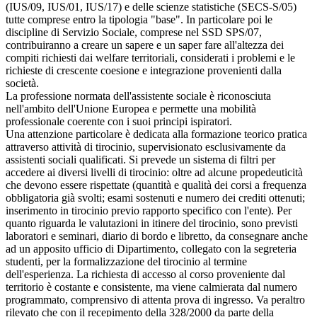
(IUS/09, IUS/01, IUS/17) e delle scienze statistiche (SECS-S/05)
tutte comprese entro la tipologia "base". In particolare poi le
discipline di Servizio Sociale, comprese nel SSD SPS/07,
contribuiranno a creare un sapere e un saper fare all'altezza dei
compiti richiesti dai welfare territoriali, considerati i problemi e le
richieste di crescente coesione e integrazione provenienti dalla
società.
La professione normata dell'assistente sociale è riconosciuta
nell'ambito dell'Unione Europea e permette una mobilità
professionale coerente con i suoi principi ispiratori.
Una attenzione particolare è dedicata alla formazione teorico pratica
attraverso attività di tirocinio, supervisionato esclusivamente da
assistenti sociali qualificati. Si prevede un sistema di filtri per
accedere ai diversi livelli di tirocinio: oltre ad alcune propedeuticità
che devono essere rispettate (quantità e qualità dei corsi a frequenza
obbligatoria già svolti; esami sostenuti e numero dei crediti ottenuti;
inserimento in tirocinio previo rapporto specifico con l'ente). Per
quanto riguarda le valutazioni in itinere del tirocinio, sono previsti
laboratori e seminari, diario di bordo e libretto, da consegnare anche
ad un apposito ufficio di Dipartimento, collegato con la segreteria
studenti, per la formalizzazione del tirocinio al termine
dell'esperienza. La richiesta di accesso al corso proveniente dal
territorio è costante e consistente, ma viene calmierata dal numero
programmato, comprensivo di attenta prova di ingresso. Va peraltro
rilevato che con il recepimento della 328/2000 da parte della