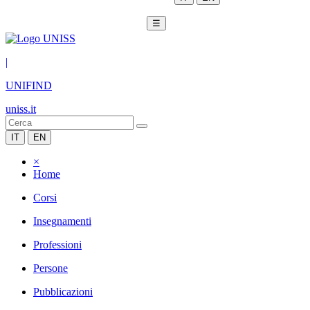
☰
|
UNIFIND
uniss.it
IT
EN
×
Home
Corsi
Insegnamenti
Professioni
Persone
Pubblicazioni