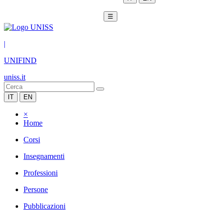
☰
|
UNIFIND
uniss.it
IT
EN
×
Home
Corsi
Insegnamenti
Professioni
Persone
Pubblicazioni