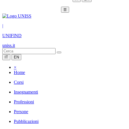
☰
|
UNIFIND
uniss.it
IT
EN
×
Home
Corsi
Insegnamenti
Professioni
Persone
Pubblicazioni