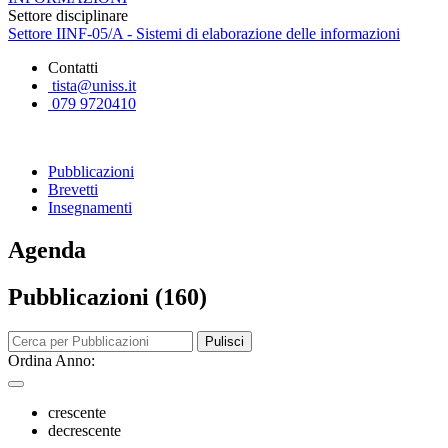
Settore disciplinare
Settore IINF-05/A - Sistemi di elaborazione delle informazioni
Contatti
tista@uniss.it
079 9720410
Pubblicazioni
Brevetti
Insegnamenti
Agenda
Pubblicazioni (160)
Pulisci
Ordina Anno:
crescente
decrescente