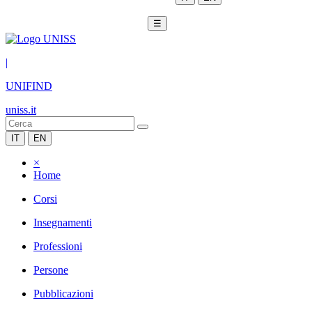
☰
|
UNIFIND
uniss.it
IT
EN
×
Home
Corsi
Insegnamenti
Professioni
Persone
Pubblicazioni