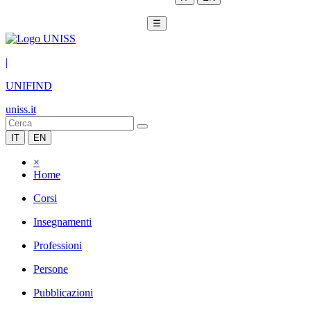
☰
|
UNIFIND
uniss.it
IT
EN
×
Home
Corsi
Insegnamenti
Professioni
Persone
Pubblicazioni