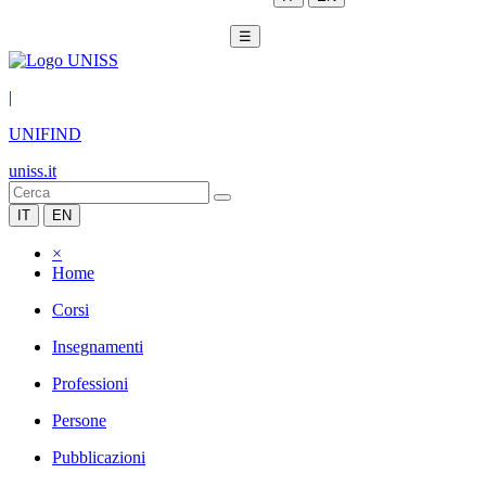
☰
|
UNIFIND
uniss.it
IT
EN
×
Home
Corsi
Insegnamenti
Professioni
Persone
Pubblicazioni